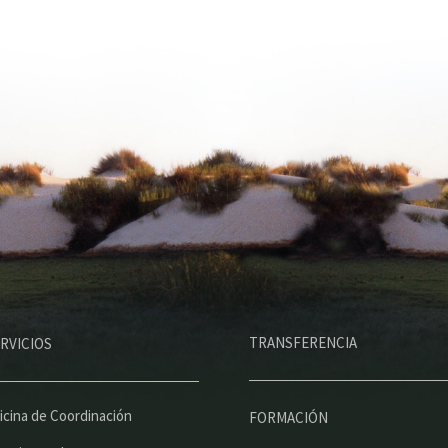
M
TRANSFERENCIA
RVICIOS
e
n
ú
icina de Coordinación
FORMACIÓN