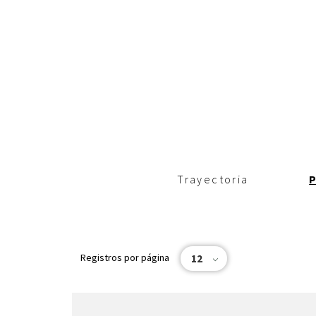
c
i
p
a
l
Trayectoria
Registros por página
12