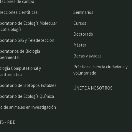
p
taciones de campo
r
lecciones científicas
Seminarios
i
boratorio de Ecología Molecular
Cursos
n
Ecofisiología
Doctorado
c
boratorio SIG y Teledetección
Máster
i
boratorios de Biología
Becas y ayudas
perimental
p
Prácticas, ciencia ciudadana y
a
ología Computational y
voluntariado
oinformática
l
boratorio de Isótopos Estables
ÚNETE A NOSOTROS
boratorio de Ecología Química
o de animales en investigación
TS - RBD