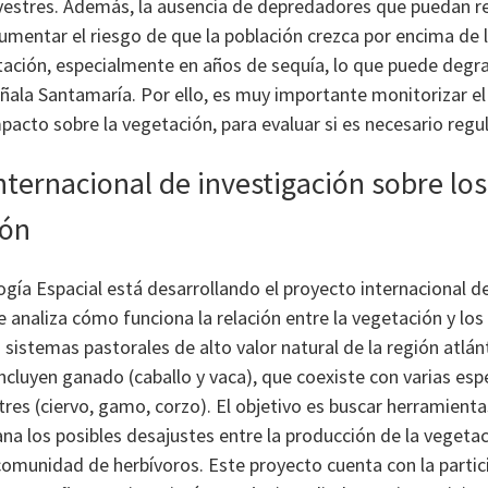
vestres. Además, la ausencia de depredadores que puedan re
umentar el riesgo de que la población crezca por encima de 
tación, especialmente en años de sequía, lo que puede degra
ñala Santamaría. Por ello, es muy importante monitorizar e
pacto sobre la vegetación, para evaluar si es necesario regul
nternacional de investigación sobre los
ión
ogía Espacial está desarrollando el proyecto internacional d
analiza cómo funciona la relación entre la vegetación y los
 sistemas pastorales de alto valor natural de la región atlán
ncluyen ganado (caballo y vaca), que coexiste con varias esp
tres (ciervo, gamo, corzo). El objetivo es buscar herramienta
a los posibles desajustes entre la producción de la vegetac
omunidad de herbívoros. Este proyecto cuenta con la partici