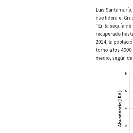
Luis Santamaría,
que lidera el Gr
“En la sequía de
recuperado hasta
2014, la poblaci
torno a los 4000
medio, según dat
I
m
a
g
e