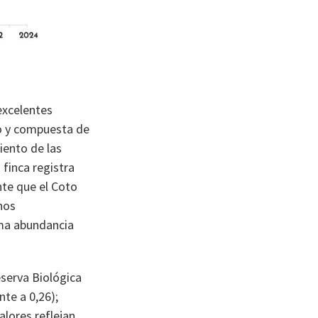
excelentes
ío y compuesta de
iento de las
 finca registra
nte que el Coto
nos
ima abundancia
serva Biológica
te a 0,26);
alores reflejan