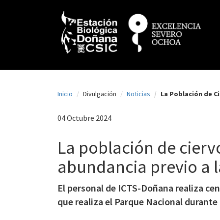
N
Pasar
al
a
contenido
principal
v
e
g
a
Inicio
Divulgación
Noticias
La Población de Ci
c
i
04 Octubre 2024
ó
La población de ciervo
n
abundancia previo a l
p
r
El personal de ICTS-Doñana realiza cen
i
que realiza el Parque Nacional durante 
n