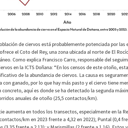
población de ciervos está probablemente potenciada por las 
ofrece el Coto del Rey, una zona ubicada al norte de El Roc
neo. Como explica Francisco Carro, responsable del seguim
iervos en la ICTS Doñana: “En los censos de este otoño, esta
ficativo de la abundancia de ciervos. La causa es segurame
a con ganado, por lo que hay más pasto y el ciervo tiene me
n concreto, aquí es donde se ha detectado la segunda máx
orridos anuales de otoño (25,5 contactos/km).
ie aumenta en todos los transectos, especialmente en la Re
contactos/km en 2023 frente a 4,32 en 2022); Puntal (0,4 fren
 (3,35 frente a 2,13); y Marismillas (2 frente a 1,16). Estos v