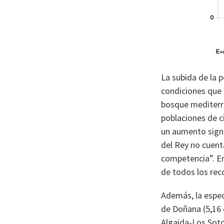
La subida de la 
condiciones que 
bosque mediterrá
poblaciones de c
un aumento signi
del Rey no cuent
competencia”. E
de todos los rec
Además, la espec
de Doñana (5,16 
Algaida-Los Sotos