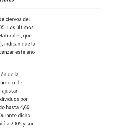
e ciervos del
05. Los últimos
Naturales, que
, indican que la
canzar este año
ón de la
 número de
 ajustar
ndividuos por
do hasta 4,69
 Durante dicho
ió a 2005 y son