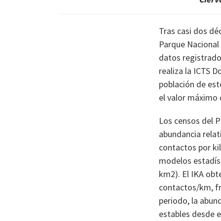
Tras casi dos dé
Parque Nacional 
datos registrad
realiza la ICTS D
población de est
el valor máximo d
Los censos del 
abundancia relat
contactos por kil
modelos estadíst
km2). El IKA obt
contactos/km, fr
periodo, la abun
estables desde en