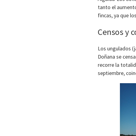
tanto el aumento
fincas, ya que l
Censos y c
Los ungulados (ja
Doñana se censa
recorre la total
septiembre, coin
I
m
a
g
e