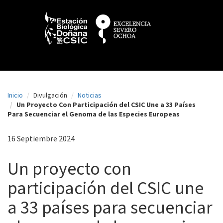
N
Pasar
al
a
contenido
principal
v
e
g
a
Inicio
Divulgación
Noticias
c
Un Proyecto Con Participación del CSIC Une a 33 Países
Para Secuenciar el Genoma de las Especies Europeas
i
ó
16 Septiembre 2024
n
Un proyecto con
p
participación del CSIC une
r
i
a 33 países para secuenciar
n