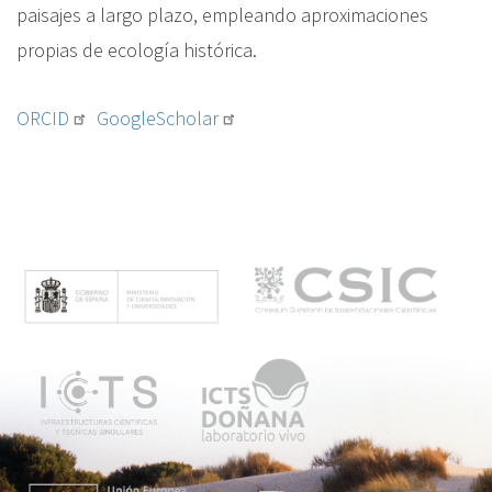
paisajes a largo plazo, empleando aproximaciones
propias de ecología histórica.
ORCID
GoogleScholar
M
e
n
ú
p
r
i