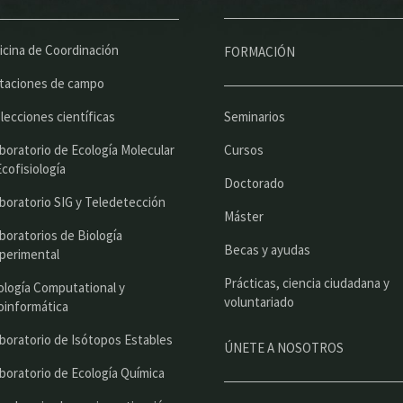
n
ú
icina de Coordinación
FORMACIÓN
p
taciones de campo
r
lecciones científicas
Seminarios
i
boratorio de Ecología Molecular
Cursos
n
Ecofisiología
Doctorado
c
boratorio SIG y Teledetección
Máster
i
boratorios de Biología
Becas y ayudas
perimental
p
Prácticas, ciencia ciudadana y
a
ología Computational y
voluntariado
oinformática
l
boratorio de Isótopos Estables
ÚNETE A NOSOTROS
boratorio de Ecología Química