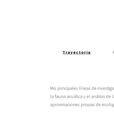
c
i
p
a
l
Trayectoria
Mis principales líneas de investig
la fauna acuática y el análisis de
aproximaciones propias de ecologí