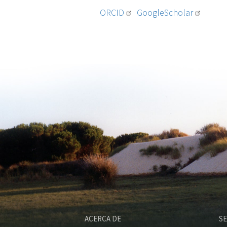
ORCID
GoogleScholar
ACERCA DE
SE