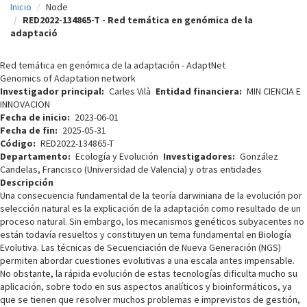
Inicio
Node
c
RED2022-134865-T - Red temática en genómica de la
adaptació
i
p
Red temática en genómica de la adaptación - AdaptNet
Genomics of Adaptation network
a
Investigador principal
Carles Vilà
Entidad financiera
MIN CIENCIA E
l
INNOVACION
Fecha de inicio
2023-06-01
Fecha de fin
2025-05-31
Código
RED2022-134865-T
Departamento
Ecología y Evolución
Investigadores
González
Candelas, Francisco (Universidad de Valencia) y otras entidades
Descripción
Una consecuencia fundamental de la teoría darwiniana de la evolución por
selección natural es la explicación de la adaptación como resultado de un
proceso natural. Sin embargo, los mecanismos genéticos subyacentes no
están todavía resueltos y constituyen un tema fundamental en Biología
Evolutiva. Las técnicas de Secuenciación de Nueva Generación (NGS)
permiten abordar cuestiones evolutivas a una escala antes impensable.
No obstante, la rápida evolución de estas tecnologías dificulta mucho su
aplicación, sobre todo en sus aspectos analíticos y bioinformáticos, ya
que se tienen que resolver muchos problemas e imprevistos de gestión,