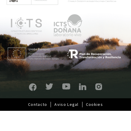
n
ú
p
r
i
n
c
i
p
a
l
Contacto
Aviso Legal
Cookies
Pie
de
página