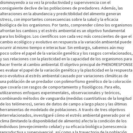
disminuyendo a su vez la productividad y supervivencia con el
consiguiente declive de las poblaciones de predadores. Además, las
alteraciones en la abundancia y predictibilidad del alimento generan
stress, con importantes consecuencias sobre la salud y la eficacia
biológica de los organismos. Por tanto, comprender cómo los organismos
afrontan los cambios y el estrés ambiental es un objetivo fundamental
para los biólogos. Los científicos son cada vez más conscientes de que el
cambio ecológico y evolutivo en respuesta a la variación ambiental puede
ocurrir al mismo tiempo e interactuar. Sin embargo, sabemos aún muy
poco sobre el papel de la variación genética y los rasgos correlacionados,
y sus relaciones con la plasticidad en la capacidad de los organismos para
hacer frente al cambio ambiental. El objetivo principal de PHENORESPONSE
es evaluar el papel de la variación genética y la plasticidad en la respuesta
eco-evolutiva al estrés ambiental causado por variaciones climáticas de
una población de un predador con polimorfismo genético de la coloración
que covaría con rasgos de comportamiento y fisiológicos. Para ello,
utilizaremos enfoques experimentales, observacionales y teóricos,
combinando métodos de vanguardia (medidas cuantitativas de la longitud
de los telómeros), series de datos de campo a largo plazo y las últimas
herramientas de modelado de poblaciones. A través de tres objetivos
interrelacionados, investigaré cómo el estrés ambiental generado por el
clima (limitando la disponibilidad de alimento) afecta la condición de los
individuos (envejecimiento celular) y su eficacia biológica (senescencia
reproductiva y supervivencia), así como a la trayectoria de la población