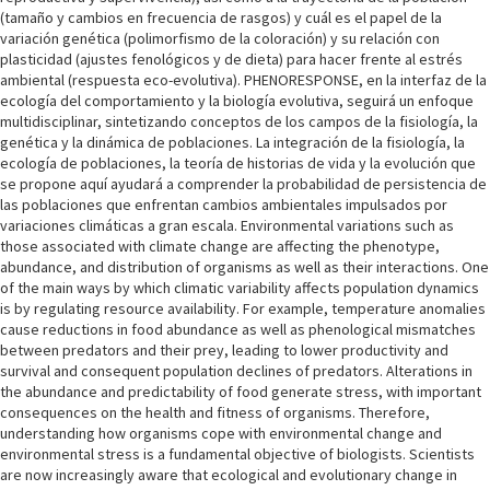
(tamaño y cambios en frecuencia de rasgos) y cuál es el papel de la
variación genética (polimorfismo de la coloración) y su relación con
plasticidad (ajustes fenológicos y de dieta) para hacer frente al estrés
ambiental (respuesta eco-evolutiva). PHENORESPONSE, en la interfaz de la
ecología del comportamiento y la biología evolutiva, seguirá un enfoque
multidisciplinar, sintetizando conceptos de los campos de la fisiología, la
genética y la dinámica de poblaciones. La integración de la fisiología, la
ecología de poblaciones, la teoría de historias de vida y la evolución que
se propone aquí ayudará a comprender la probabilidad de persistencia de
las poblaciones que enfrentan cambios ambientales impulsados por
variaciones climáticas a gran escala. Environmental variations such as
those associated with climate change are affecting the phenotype,
abundance, and distribution of organisms as well as their interactions. One
of the main ways by which climatic variability affects population dynamics
is by regulating resource availability. For example, temperature anomalies
cause reductions in food abundance as well as phenological mismatches
between predators and their prey, leading to lower productivity and
survival and consequent population declines of predators. Alterations in
the abundance and predictability of food generate stress, with important
consequences on the health and fitness of organisms. Therefore,
understanding how organisms cope with environmental change and
environmental stress is a fundamental objective of biologists. Scientists
are now increasingly aware that ecological and evolutionary change in