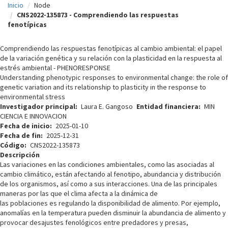
Inicio
Node
c
CNS2022-135873 - Comprendiendo las respuestas
fenotípicas
i
p
Comprendiendo las respuestas fenotípicas al cambio ambiental: el papel
de la variación genética y su relación con la plasticidad en la respuesta al
a
estrés ambiental - PHENORESPONSE
l
Understanding phenotypic responses to environmental change: the role of
genetic variation and its relationship to plasticity in the response to
environmental stress
Investigador principal
Laura E. Gangoso
Entidad financiera
MIN
CIENCIA E INNOVACION
Fecha de inicio
2025-01-10
Fecha de fin
2025-12-31
Código
CNS2022-135873
Descripción
Las variaciones en las condiciones ambientales, como las asociadas al
cambio climático, están afectando al fenotipo, abundancia y distribución
de los organismos, así como a sus interacciones. Una de las principales
maneras por las que el clima afecta a la dinámica de
las poblaciones es regulando la disponibilidad de alimento. Por ejemplo,
anomalías en la temperatura pueden disminuir la abundancia de alimento y
provocar desajustes fenológicos entre predadores y presas,