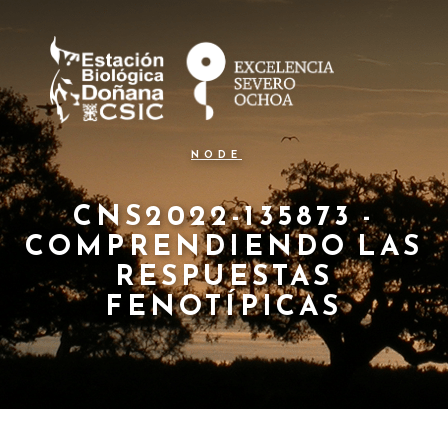
N
Pasar
al
a
contenido
principal
v
e
g
NODE
a
c
CNS2022-135873 -
COMPRENDIENDO LAS
i
RESPUESTAS
ó
FENOTÍPICAS
n
p
r
i
n