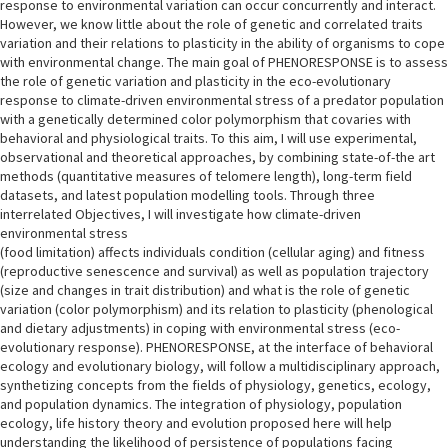
response to environmental variation can occur concurrently and interact.
However, we know little about the role of genetic and correlated traits
variation and their relations to plasticity in the ability of organisms to cope
with environmental change. The main goal of PHENORESPONSE is to assess
the role of genetic variation and plasticity in the eco-evolutionary
response to climate-driven environmental stress of a predator population
with a genetically determined color polymorphism that covaries with
behavioral and physiological traits. To this aim, I will use experimental,
observational and theoretical approaches, by combining state-of-the art
methods (quantitative measures of telomere length), long-term field
datasets, and latest population modelling tools. Through three
interrelated Objectives, I will investigate how climate-driven
environmental stress
(food limitation) affects individuals condition (cellular aging) and fitness
(reproductive senescence and survival) as well as population trajectory
(size and changes in trait distribution) and what is the role of genetic
variation (color polymorphism) and its relation to plasticity (phenological
and dietary adjustments) in coping with environmental stress (eco-
evolutionary response). PHENORESPONSE, at the interface of behavioral
ecology and evolutionary biology, will follow a multidisciplinary approach,
synthetizing concepts from the fields of physiology, genetics, ecology,
and population dynamics. The integration of physiology, population
ecology, life history theory and evolution proposed here will help
understanding the likelihood of persistence of populations facing