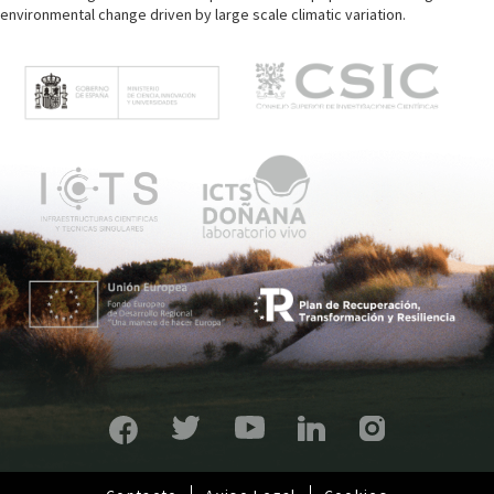
environmental change driven by large scale climatic variation.
M
e
n
ú
p
r
i
n
c
i
p
a
l