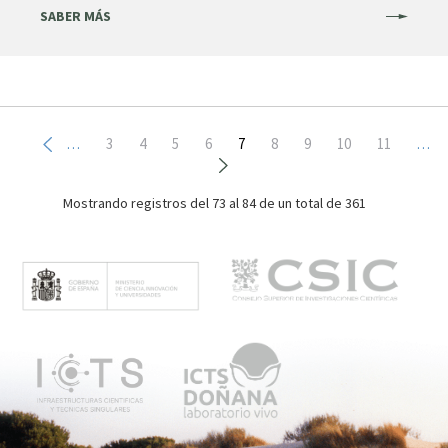
SABER MÁS
Paginación
Page
3
Page
4
Page
5
Page
6
Página
7
Page
8
Page
9
Page
10
Page
11
…
…
actual
Mostrando registros del
73 al 84
de un total de 361
M
e
n
ú
p
r
i